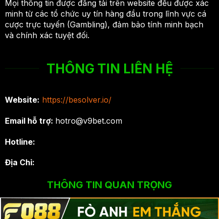
Mọi thông tin được đăng tải trên website đều được xác
minh từ các tổ chức uy tín hàng đầu trong lĩnh vực cá
cược trực tuyến (Gambling), đảm bảo tính minh bạch
và chính xác tuyệt đối.
THÔNG TIN LIÊN HỆ
Website:
https://besolver.io/
Email hỗ trợ:
hotro@v9bet.com
Hotline:
Địa Chỉ:
THÔNG TIN QUAN TRỌNG
Chính Sách Bảo Mật