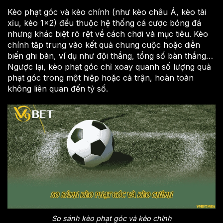
Kèo phạt góc và kèo chính (như kèo châu Á, kèo tài
xỉu, kèo 1×2) đều thuộc hệ thống cá cược bóng đá
nhưng khác biệt rõ rệt về cách chơi và mục tiêu. Kèo
chính tập trung vào kết quả chung cuộc hoặc diễn
biến ghi bàn, ví dụ như đội thắng, tổng số bàn thắng…
Ngược lại, kèo phạt góc chỉ xoay quanh số lượng quả
phạt góc trong một hiệp hoặc cả trận, hoàn toàn
không liên quan đến tỷ số.
So sánh kèo phạt góc và kèo chính