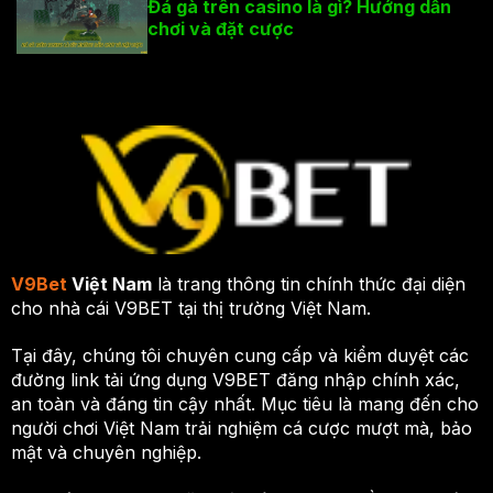
Đá gà trên casino là gì? Hướng dẫn
chơi và đặt cược
V9Bet
Việt Nam
là trang thông tin chính thức đại diện
cho nhà cái V9BET tại thị trường Việt Nam.
Tại đây, chúng tôi chuyên cung cấp và kiểm duyệt các
đường link tải ứng dụng V9BET đăng nhập chính xác,
an toàn và đáng tin cậy nhất. Mục tiêu là mang đến cho
người chơi Việt Nam trải nghiệm cá cược mượt mà, bảo
mật và chuyên nghiệp.