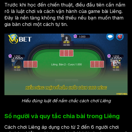
Trước khi học đến chiến thuật, điều đầu tiên cần nắm
rõ là luật chơi và cách vận hành của game bài Liêng.
Đây là nền tảng không thể thiếu nếu bạn muốn tham
gia bàn chơi một cách tự tin.
Hiểu đúng luật để nắm chắc cách chơi Liêng
Số người và quy tắc chia bài trong Liêng
Cách chơi Liêng áp dụng cho từ 2 đến 6 người chơi