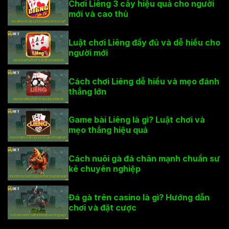
Chơi Liêng 3 cây hiệu quả cho người
mới và cao thủ
Luật chơi Liêng đầy đủ và dễ hiểu cho
người mới
Cách chơi Liêng dễ hiểu và mẹo đánh
thắng lớn
Game bài Liêng là gì? Luật chơi và
mẹo thắng hiệu quả
Cách nuôi gà đá chân mạnh chuẩn sư
kê chuyên nghiệp
Đá gà trên casino là gì? Hướng dẫn
chơi và đặt cược