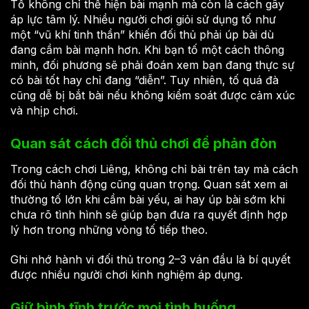
Tố không chỉ thể hiện bài mạnh mà còn là cách gây
áp lực tâm lý. Nhiều người chơi giỏi sử dụng tố như
một “vũ khí tinh thần” khiến đối thủ phải úp bài dù
đang cầm bài mạnh hơn. Khi bạn tố một cách thông
minh, đối phương sẽ phải đoán xem bạn đang thực sự
có bài tốt hay chỉ đang “diễn”. Tuy nhiên, tố quá đà
cũng dễ bị bắt bài nếu không kiểm soát được cảm xúc
và nhịp chơi.
Quan sát cách đối thủ chơi để phản đòn
Trong cách chơi Liêng, không chỉ bài trên tay mà cách
đối thủ hành động cũng quan trọng. Quan sát xem ai
thường tố lớn khi cầm bài yếu, ai hay úp bài sớm khi
chưa rõ tình hình sẽ giúp bạn đưa ra quyết định hợp
lý hơn trong những vòng tố tiếp theo.
Ghi nhớ hành vi đối thủ trong 2–3 ván đầu là bí quyết
được nhiều người chơi kinh nghiệm áp dụng.
Giữ bình tĩnh trước mọi tình huống