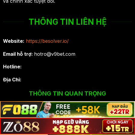
và chính xác tuyệt đối.
THÔNG TIN LIÊN HỆ
Website:
https://besolver.io/
Email hỗ trợ:
hotro@v9bet.com
Hotline:
Địa Chỉ:
THÔNG TIN QUAN TRỌNG
Chính Sách Bảo Mật
Điều Khoản Sử Dụng