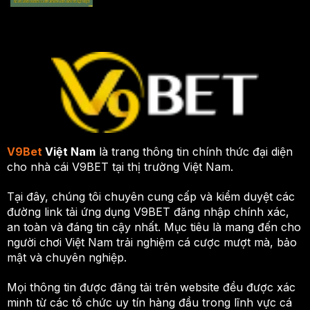
V9Bet
Việt Nam
là trang thông tin chính thức đại diện
cho nhà cái V9BET tại thị trường Việt Nam.
Tại đây, chúng tôi chuyên cung cấp và kiểm duyệt các
đường link tải ứng dụng V9BET đăng nhập chính xác,
an toàn và đáng tin cậy nhất. Mục tiêu là mang đến cho
người chơi Việt Nam trải nghiệm cá cược mượt mà, bảo
mật và chuyên nghiệp.
Mọi thông tin được đăng tải trên website đều được xác
minh từ các tổ chức uy tín hàng đầu trong lĩnh vực cá