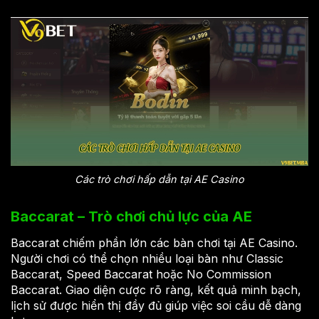
Các trò chơi hấp dẫn tại AE Casino
Baccarat – Trò chơi chủ lực của AE
Baccarat chiếm phần lớn các bàn chơi tại AE Casino.
Người chơi có thể chọn nhiều loại bàn như Classic
Baccarat, Speed Baccarat hoặc No Commission
Baccarat. Giao diện cược rõ ràng, kết quả minh bạch,
lịch sử được hiển thị đầy đủ giúp việc soi cầu dễ dàng