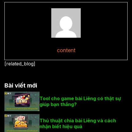
content
[related_blog]
Bài viết mới
Tool cho game bài Liêng có thật sự
giúp bạn thắng?
Thủ thuật chia bài Liêng và cách
nhận biết hiệu quả