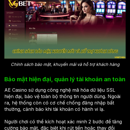
Chính sách bảo mật, khuyến mãi và hỗ trợ khách hàng
Bảo mật hiện đại, quản lý tài khoản an toàn
AE Casino sử dụng công nghệ mã hóa dữ liệu SSL
hiện đại, bảo vệ toàn bộ thông tin người dùng. Ngoài
ra, hệ thống còn có cơ chế chống đăng nhập bất
thường, cảnh báo khi tài khoản có hành vi lạ.
Người chơi có thể kích hoạt xác minh 2 bước để tăng
cường bảo mật, đặc biệt khi rút tiền hoặc thay đổi