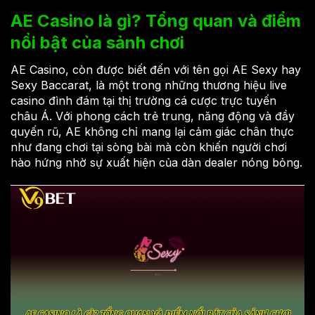
AE Casino là gì? Tổng quan và điểm
nổi bật của sảnh chơi
AE Casino, còn được biết đến với tên gọi AE Sexy hay
Sexy Baccarat, là một trong những thương hiệu live
casino đình đám tại thị trường cá cược trực tuyến
châu Á. Với phong cách trẻ trung, năng động và đầy
quyến rũ, AE không chỉ mang lại cảm giác chân thực
như đang chơi tại sòng bài mà còn khiến người chơi
hào hứng nhờ sự xuất hiện của dàn dealer nóng bỏng.