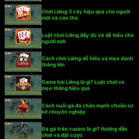
Chơi Liêng 3 cây hiệu quả cho người
mới và cao thủ
Luật chơi Liêng đầy đủ và dễ hiểu cho
người mới
Cách chơi Liêng dễ hiểu và mẹo đánh
thắng lớn
Game bài Liêng là gì? Luật chơi và
mẹo thắng hiệu quả
Cách nuôi gà đá chân mạnh chuẩn sư
kê chuyên nghiệp
Đá gà trên casino là gì? Hướng dẫn
chơi và đặt cược