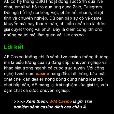
AE có hệ thống CSKH hoạt động suốt 24h qua live
chat, email và hỗ trợ qua ứng dụng Zalo, Telegram.
Đội ngũ hỗ trợ nói tiếng Việt, phản hồi nhanh, nhiệt
tình và chuyên nghiệp.
Dù bạn gặp sự cố về game,
khuyến mãi hay thanh toán, chỉ cần nhắn tin là được
giải quyết trong vài phút. Đây là điểm cộng lớn cho
những người mới làm quen với live casino.
Lời kết
AE Casino không chỉ là sảnh live casino thông thường,
mà là biểu tượng của sự đẳng cấp, chuyên nghiệp và
khác biệt trong ngành cá cược trực tuyến. Với công
nghệ livestream
casino
hàng đầu, hệ thống bảo mật
chặt chẽ, dàn dealer nóng bỏng cùng hàng loạt trò
chơi hấp dẫn, AE mang lại trải nghiệm vừa giải trí, vừa
đậm chất cá cược chuyên nghiệp.
>>>> Xem thêm:
WM Casino
là gì? Trải
nghiệm sảnh casino đỉnh cao châu Á