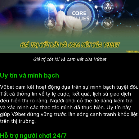
Giá trị cốt lõi và cam kết của V9bet
Uy tín và minh bạch
V9bet cam kết hoạt động dựa trên sự minh bạch tuyệt đối.
Tất cả thông tin về tỷ lệ cược, kết quả, lịch sử giao dịch
đều hiển thị rõ ràng. Người chơi có thể dễ dàng kiểm tra
và xác minh các thao tác mình đã thực hiện. Uy tín này
giúp V9bet đứng vững trước làn sóng cạnh tranh khốc liệt
trên thị trường.
Hỗ trợ người chơi 24/7