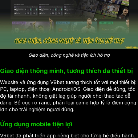
Giao diện, công nghệ và tiện ích hỗ trợ
Giao diện thông minh, tương thích đa thiết bị
Website và ứng dụng V9bet tương thích tốt với mọi thiết bị:
PC, laptop, điện thoại Android/iOS. Giao diện dễ dùng, tốc
độ tải nhanh, không giật lag giúp người chơi thao tác dễ
dàng. Bố cục rõ ràng, phân loại game hợp lý là điểm cộng
lớn cho trải nghiệm người dùng.
Ứng dụng mobile tiện lợi
V9bet đã phát triển app riêng biệt cho từng hệ điều hành.