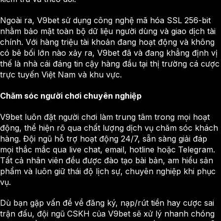
Ngoài ra, V9bet sử dụng công nghệ mã hóa SSL 256-bit
nhằm bảo mật toàn bộ dữ liệu người dùng và giao dịch tài
chính. Với hàng triệu tài khoản đang hoạt động và không
có bê bối lớn nào xảy ra, V9bet đã và đang khẳng định vị
thế là nhà cái đáng tin cậy hàng đầu tại thị trường cá cược
trực tuyến Việt Nam và khu vực.
Chăm sóc người chơi chuyên nghiệp
V9bet luôn đặt người chơi làm trung tâm trong mọi hoạt
động, thể hiện rõ qua chất lượng dịch vụ chăm sóc khách
hàng. Đội ngũ hỗ trợ hoạt động 24/7, sẵn sàng giải đáp
mọi thắc mắc qua live chat, email, hotline hoặc Telegram.
Tất cả nhân viên đều được đào tạo bài bản, am hiểu sản
phẩm và luôn giữ thái độ lịch sự, chuyên nghiệp khi phục
vụ.
Dù bạn gặp vấn đề về đăng ký, nạp/rút tiền hay cược sai
trận đấu, đội ngũ CSKH của V9bet sẽ xử lý nhanh chóng