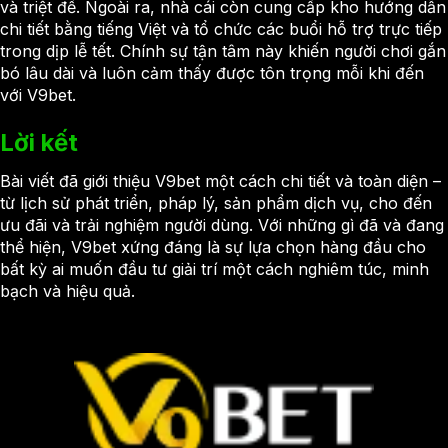
và triệt để. Ngoài ra, nhà cái còn cung cấp kho hướng dẫn
chi tiết bằng tiếng Việt và tổ chức các buổi hỗ trợ trực tiếp
trong dịp lễ tết. Chính sự tận tâm này khiến người chơi gắn
bó lâu dài và luôn cảm thấy được tôn trọng mỗi khi đến
với V9bet.
Lời kết
Bài viết đã giới thiệu V9bet một cách chi tiết và toàn diện –
từ lịch sử phát triển, pháp lý, sản phẩm dịch vụ, cho đến
ưu đãi và trải nghiệm người dùng. Với những gì đã và đang
thể hiện, V9bet xứng đáng là sự lựa chọn hàng đầu cho
bất kỳ ai muốn đầu tư giải trí một cách nghiêm túc, minh
bạch và hiệu quả.